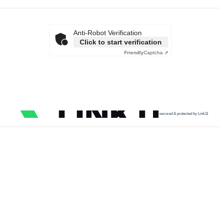
Anti-Robot Verification
Click to start verification
Friendly
Captcha ⇗
secured & protected by Link11