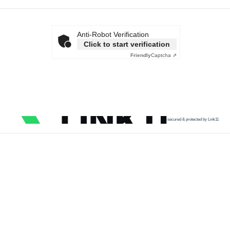
Anti-Robot Verification
Click to start verification
Friendly
Captcha ⇗
secured & protected by Link11