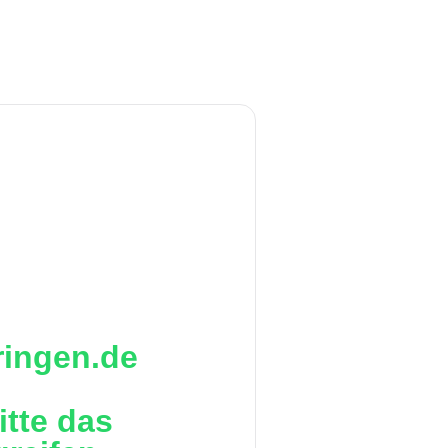
eringen.de
itte das