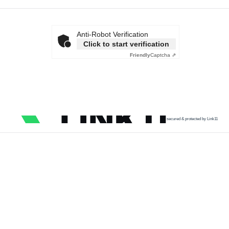
Anti-Robot Verification
Click to start verification
Friendly
Captcha ⇗
secured & protected by Link11