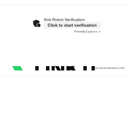
Anti-Robot Verification
Click to start verification
Friendly
Captcha ⇗
secured & protected by Link11