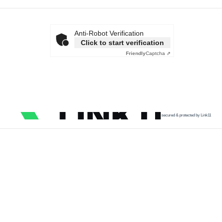
Anti-Robot Verification
Click to start verification
Friendly
Captcha ⇗
secured & protected by Link11