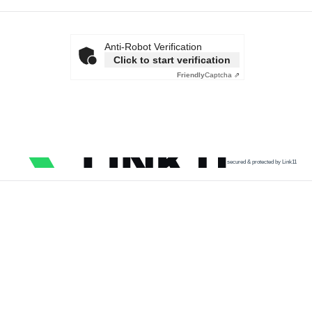
Anti-Robot Verification
Click to start verification
Friendly
Captcha ⇗
secured & protected by Link11