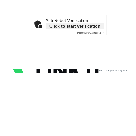
Anti-Robot Verification
Click to start verification
Friendly
Captcha ⇗
secured & protected by Link11