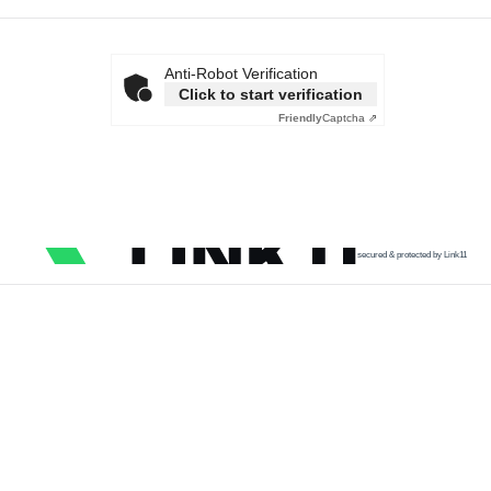
Anti-Robot Verification
Click to start verification
Friendly
Captcha ⇗
secured & protected by Link11