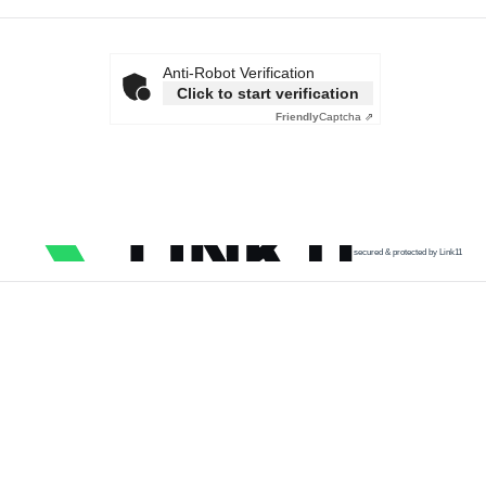
Anti-Robot Verification
Click to start verification
Friendly
Captcha ⇗
secured & protected by Link11