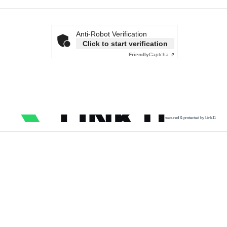
Anti-Robot Verification
Click to start verification
Friendly
Captcha ⇗
secured & protected by Link11