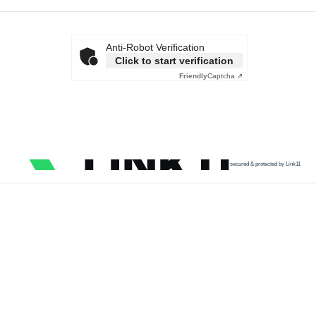
Anti-Robot Verification
Click to start verification
Friendly
Captcha ⇗
secured & protected by Link11